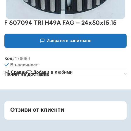
F 607094 TR1 H49A FAG – 24x50x15.15
Изпратете запитване
Код:
176684
В наличност
Сравни
Добави в любими
Начин на доставка
Отзиви от клиенти