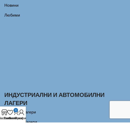
Новини
Любими
ИНДУСТРИАЛНИ И АВТОМОБИЛНИ
ЛАГЕРИ
0
Сачмени лагери
агазин
Любими
Количка
Профил
Аксиални Лагери