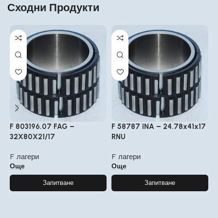
Сходни Продукти
F 803196.07 FAG –
F 58787 INA – 24.78x41x17
F
32X80X21/17
RNU
F
F лагери
F лагери
Още
Още
Запитване
Запитване