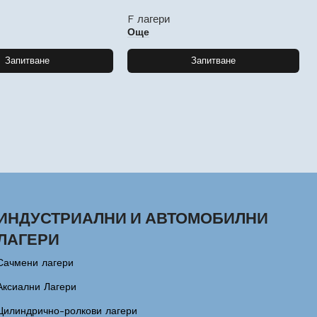
F лагери
Още
Запитване
Запитване
ИНДУСТРИАЛНИ И АВТОМОБИЛНИ
ЛАГЕРИ
Сачмени лагери
Аксиални Лагери
Цилиндрично-ролкови лагери