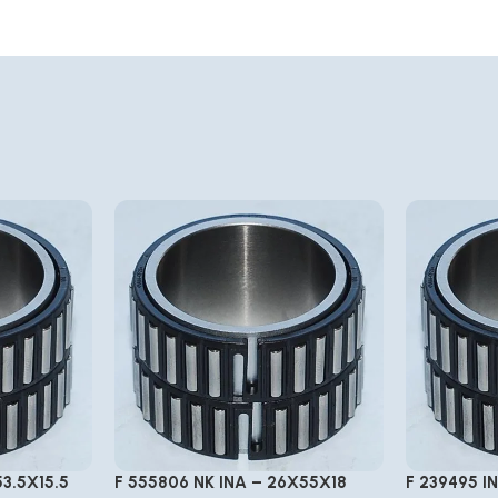
53.5X15.5
F 555806 NK INA – 26X55X18
F 239495 I