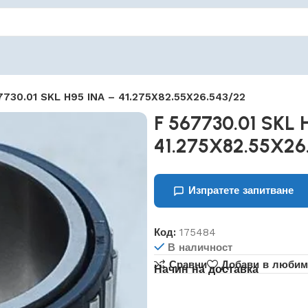
7730.01 SKL H95 INA – 41.275X82.55X26.543/22
F 567730.01 SKL 
41.275X82.55X26
Изпратете запитване
Код:
175484
В наличност
Сравни
Добави в любим
Начин на доставка