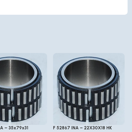
NA – 35x79x31
F 52867 INA – 22X30X18 HK