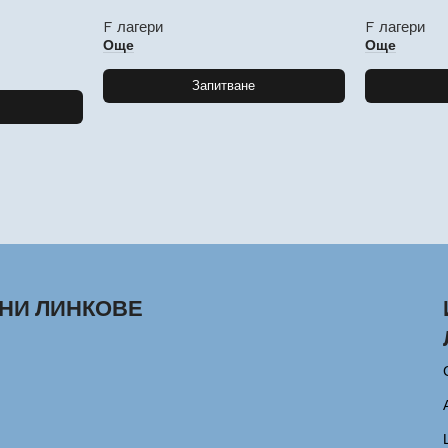
F лагери
F лагери
Още
Още
Запитване
НИ ЛИНКОВЕ