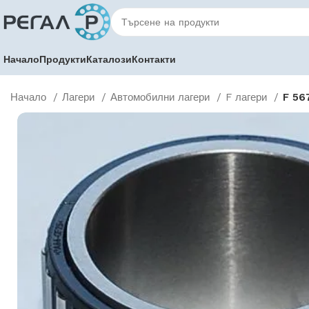
Начало
Продукти
Каталози
Контакти
Начало
Лагери
Автомобилни лагери
F лагери
F 56