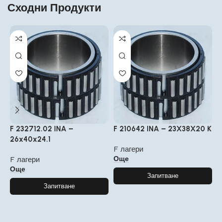
Сходни Продукти
F 232712.02 INA –
F 210642 INA – 23X38X20 K
F
26x40x24.1
H
F лагери
Още
F лагери
F
Още
Запитване
Запитване