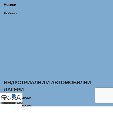
Новини
Любими
ИНДУСТРИАЛНИ И АВТОМОБИЛНИ
ЛАГЕРИ
0
Сачмени лагери
агазин
Любими
Количка
Профил
Аксиални Лагери