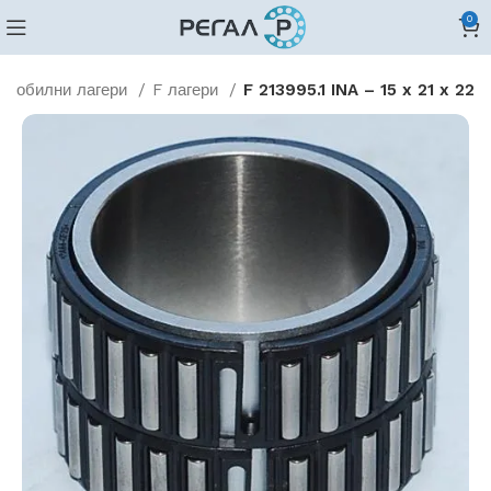
0
омобилни лагери
F лагери
F 213995.1 INA – 15 x 21 x 22