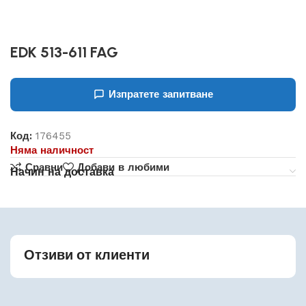
EDK 513-611 FAG
Изпратете запитване
Код:
176455
Няма наличност
Сравни
Добави в любими
Начин на доставка
Отзиви от клиенти