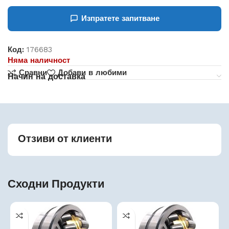
Изпратете запитване
Код:
176683
Няма наличност
Сравни
Добави в любими
Начин на доставка
Отзиви от клиенти
Сходни Продукти