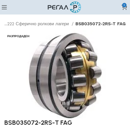
0
02...222 Сферично ролкови лагери
BSB035072-2RS-T FAG
РАЗПРОДАДЕН
BSB035072-2RS-T FAG