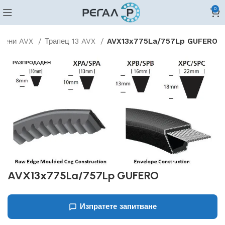
0
ъбени AVX
Трапец 13 AVX
AVX13x775La/757Lp GUFERO
РАЗПРОДАДЕН
AVX13x775La/757Lp GUFERO
Изпратете запитване