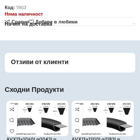
Код:
1903
Няма наличност
Сравни
Добави в любими
Начин на доставка
Отзиви от клиенти
Сходни Продукти
AVX13x1060La/1042Lp
AVX13x1200La/1182Lp
A