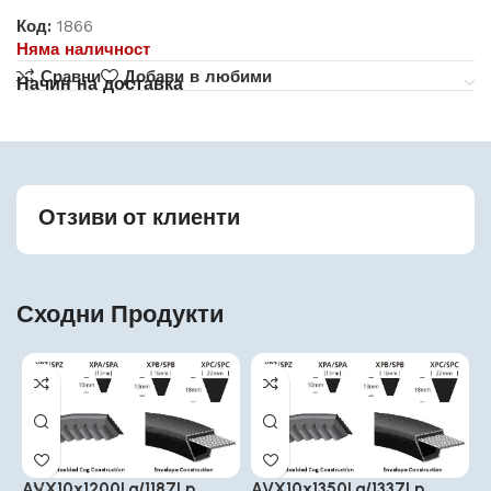
Код:
1866
Няма наличност
Сравни
Добави в любими
Начин на доставка
Отзиви от клиенти
Сходни Продукти
AVX10x1200La/1187Lp
AVX10x1350La/1337Lp
A