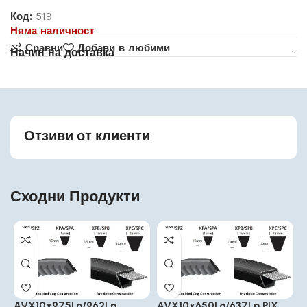
Код:
519
Няма наличност
Сравни
Добави в любими
Начин на доставка
Отзиви от клиенти
Сходни Продукти
AVX10x975La/962Lp
AVX10x650La/637Lp PIX
A