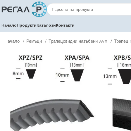
Начало
Продукти
Каталози
Контакти
Начало
Ремъци
Трапецовидни назъбени AVX
Трапец 