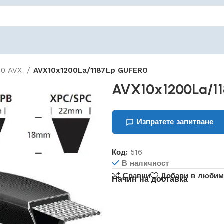
10 AVX
AVX10x1200La/1187Lp GUFERO
AVX10x1200La/1
Изпратете запитване
Код:
516
В наличност
Сравни
Добави в любим
Начин на доставка