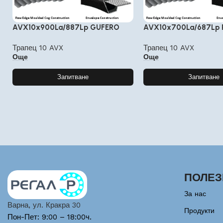
AVX10x900La/887Lp GUFERO
AVX10x700La/687Lp 
Трапец 10 AVX
Трапец 10 AVX
Още
Още
Запитване
Запитване
ПОЛЕЗ
За нас
Варна, ул. Кракра 30
Продукти
Пон-Пет: 9:00 – 18:00ч.