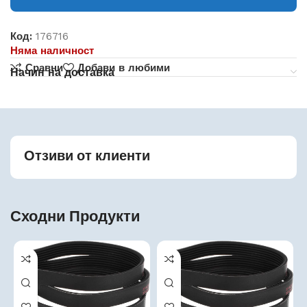
Код:
176716
Няма наличност
Сравни
Добави в любими
Начин на доставка
Отзиви от клиенти
Сходни Продукти