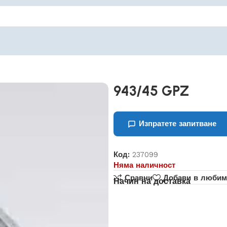
943/45 GPZ
Изпратете запитване
Код:
237099
Няма наличност
Сравни
Добави в любим
Начин на доставка