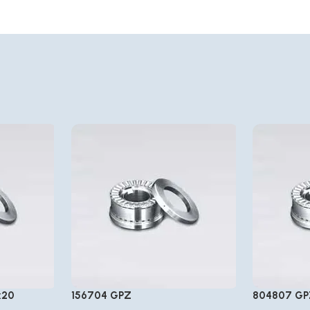
x20
156704 GPZ
804807 G