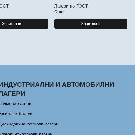
ГОСТ
Лагери по ГОСТ
Още
Запитване
Запитване
ИНДУСТРИАЛНИ И АВТОМОБИЛНИ
ЛАГЕРИ
Сачмени лагери
Аксиални Лагери
Цилиндрично-ролкови лагери
Сферично-ролкови лагери