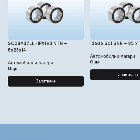
SC08A37LLH1PX1V3 NTN –
12606 S01 SNR – 95 x 1
8x23x14
Автомобилни лагери
Още
Автомобилни лагери
Още
Запитване
Запитване