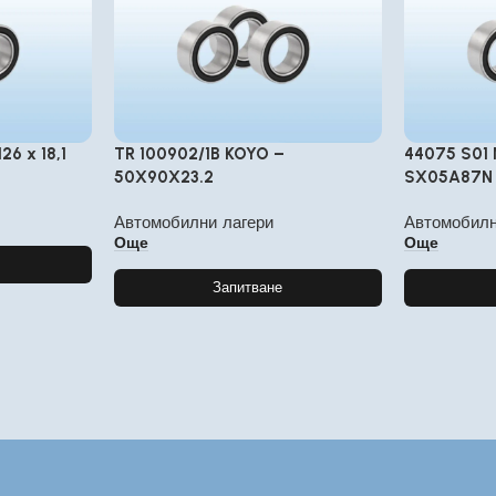
26 x 18,1
TR 100902/1B KOYO –
44075 S01 
50X90X23.2
SX05A87N
Автомобилни лагери
Автомобилн
Още
Още
Запитване