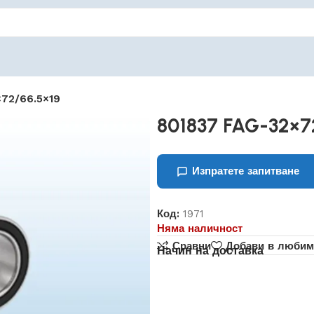
72/66.5×19
801837 FAG-32×7
Изпратете запитване
Код:
1971
Няма наличност
Сравни
Добави в любим
Начин на доставка