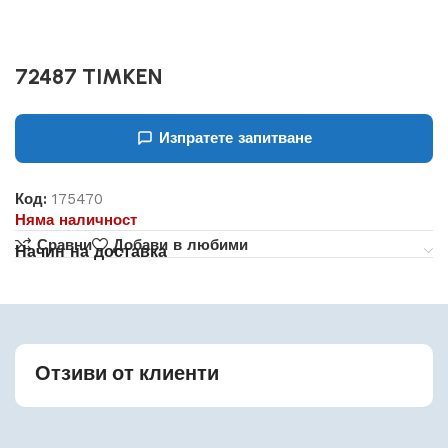
72487 TIMKEN
Изпратете запитване
Код:
175470
Няма наличност
Сравни
Добави в любими
Начин на доставка
Отзиви от клиенти