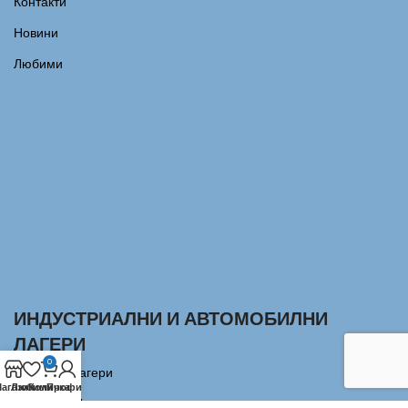
Контакти
Новини
Любими
ИНДУСТРИАЛНИ И АВТОМОБИЛНИ
ЛАГЕРИ
0
Сачмени лагери
агазин
Любими
Количка
Профил
Аксиални Лагери