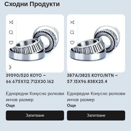
Сходни Продукти
39590/520 KOYO –
387A/382S KOYO/NTN –
1
66.675X112.712X30.162
57.15X96.838X25.4
Е
Едноредни Конусно ролкови
Едноредни Конусно ролкови
и
инчов размер
инчов размер
Още
Още
Запитване
Запитване