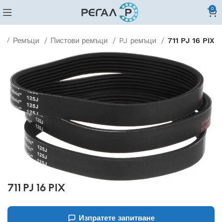
0
о
Ремъци
Пистови ремъци
PJ ремъци
711 PJ 16 PIX
711 PJ 16 PIX
Изпратете запитване