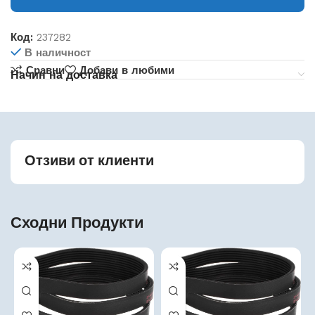
Код:
237282
В наличност
Сравни
Добави в любими
Начин на доставка
Отзиви от клиенти
Сходни Продукти