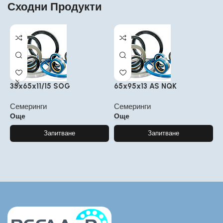
Сходни Продукти
35x65x11/15 SOG
65x95x13 AS NQK
2
Семеринги
Семеринги
С
Още
Още
Запитване
Запитване