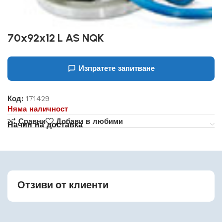
70x92x12 L AS NQK
Изпратете запитване
Код:
171429
Няма наличност
Сравни
Добави в любими
Начин на доставка
Отзиви от клиенти