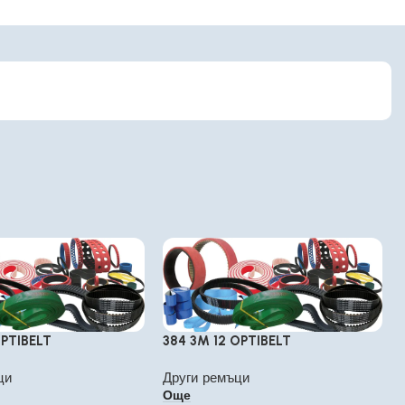
OPTIBELT
384 3M 12 OPTIBELT
ци
Други ремъци
Още