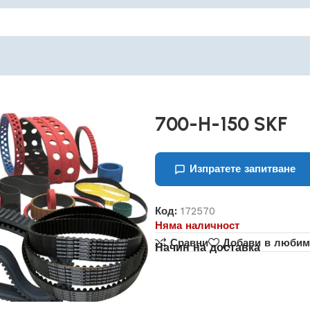
700-H-150 SKF
Изпратете запитване
Код:
172570
Няма наличност
Сравни
Добави в любим
Начин на доставка