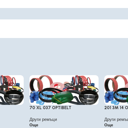
70 XL 037 OPTIBELT
201 3M 14 
Други ремъци
Други ремъ
Още
Още