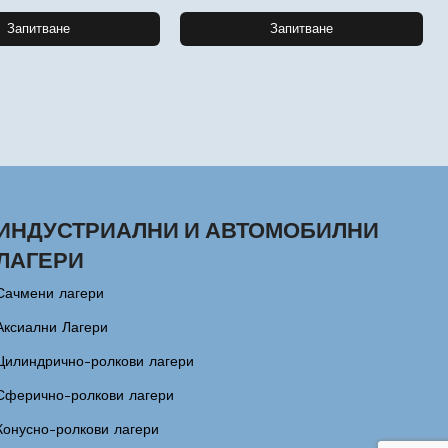
Запитване
Запитване
ИНДУСТРИАЛНИ И АВТОМОБИЛНИ
ЛАГЕРИ
Сачмени лагери
Аксиални Лагери
Цилиндрично-ролкови лагери
Сферично-ролкови лагери
Конусно-ролкови лагери