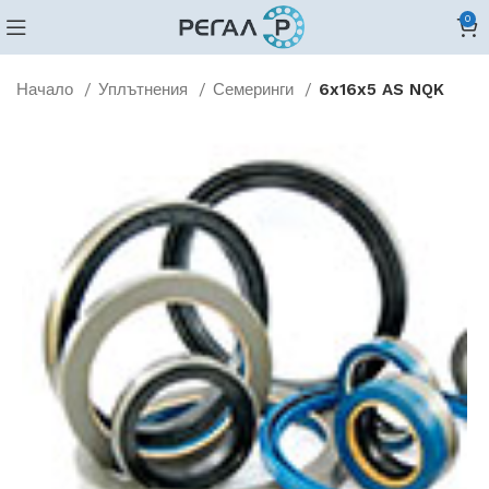
0
Начало
Уплътнения
Семеринги
6x16x5 AS NQK