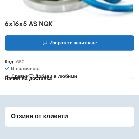
6x16x5 AS NQK
Изпратете запитване
Код:
680
В наличност
Сравни
Добави в любими
Начин на доставка
Отзиви от клиенти