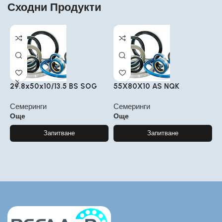
Сходни Продукти
29.8x50x10/13.5 BS SOG
55X80X10 AS NQK
3
Семеринги
Семеринги
С
Още
Още
Запитване
Запитване