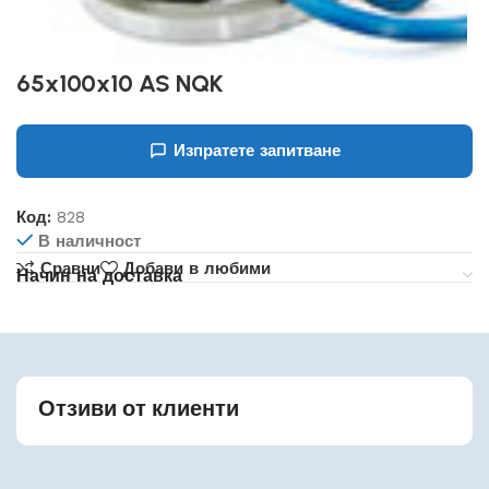
65x100x10 AS NQK
Изпратете запитване
Код:
828
В наличност
Сравни
Добави в любими
Начин на доставка
Отзиви от клиенти