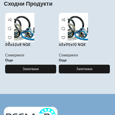
Сходни Продукти
50x62x8 NQK
65x90x10 NQK
1
Семеринги
Семеринги
С
Още
Още
Запитване
Запитване