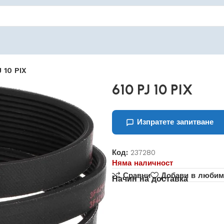
 10 PIX
610 PJ 10 PIX
Изпратете запитване
Код:
237280
Няма наличност
Сравни
Добави в любим
Начин на доставка