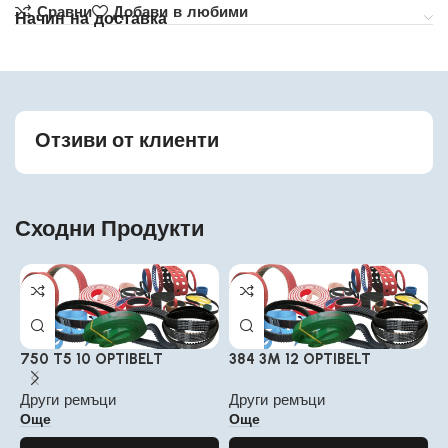
Сравни
Добави в любими
Начин на доставка
Отзиви от клиенти
Сходни Продукти
750 T5 10 OPTIBELT
384 3M 12 OPTIBELT
1
Други ремъци
Други ремъци
Д
Още
Още