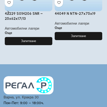
42229 S01H206 SNR –
44049 N NTN-27x75x19
1
25x62x17/13
Автомобилни лагери
А
Още
Автомобилни лагери
Още
Запитване
Запитване
Варна, ул. Кракра 30
Пон-Пет: 9:00 – 18:00ч.