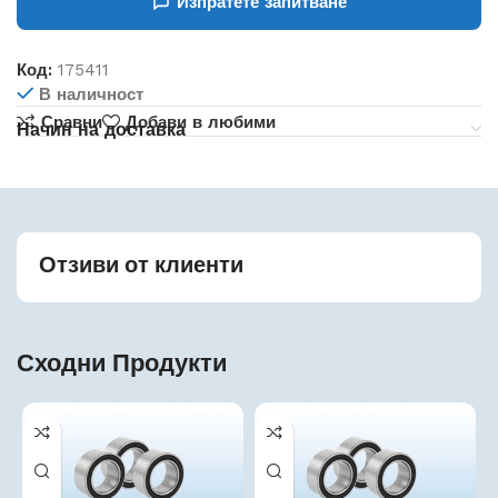
Изпратете запитване
Код:
175411
В наличност
Сравни
Добави в любими
Начин на доставка
Отзиви от клиенти
Сходни Продукти