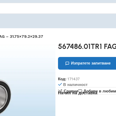
AG – 31.75×79.2×29.37
567486.01TR1 FAG
Изпратете запитване
Код:
171437
В наличност
Сравни
Добави в любим
Начин на доставка