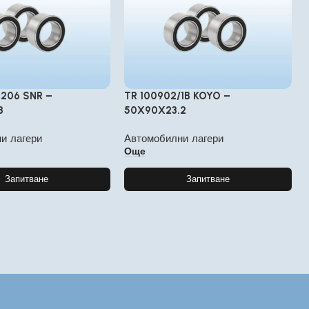
H206 SNR –
TR 100902/1B KOYO –
3
50X90X23.2
и лагери
Автомобилни лагери
Още
Запитване
Запитване