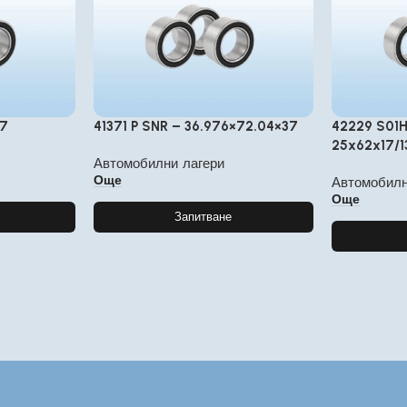
17
41371 P SNR – 36.976×72.04×37
42229 S01
25x62x17/1
Автомобилни лагери
Още
Автомобилн
Още
Запитване