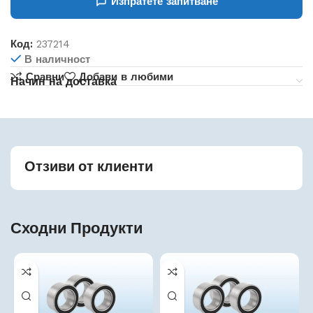
Изпратете запитване
Код:
237214
В наличност
Сравни
Добави в любими
Начин на доставка
Отзиви от клиенти
Сходни Продукти