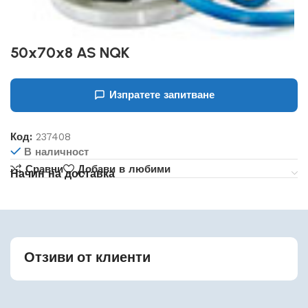
50x70x8 AS NQK
Изпратете запитване
Код:
237408
В наличност
Сравни
Добави в любими
Начин на доставка
Отзиви от клиенти