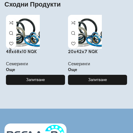
Сходни Продукти
45x68x10 NQK
20x42x7 NQK
2
Семеринги
Семеринги
С
Още
Още
Запитване
Запитване