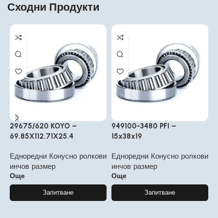
Сходни Продукти
29675/620 KOYO –
949100-3480 PFI –
6
69.85X112.71X25.4
15x38x19
Е
Едноредни Конусно ролкови
Едноредни Конусно ролкови
и
инчов размер
инчов размер
Още
Още
Запитване
Запитване