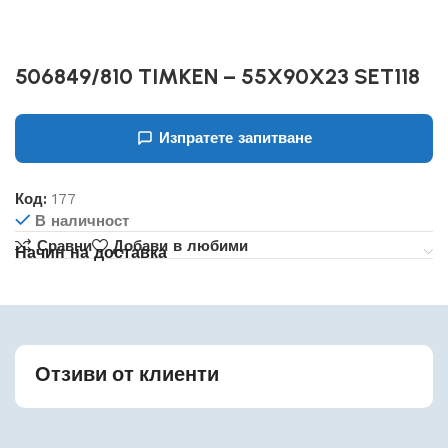
506849/810 TIMKEN – 55X90X23 SET118
Изпратете запитване
Код:
177
В наличност
Сравни
Добави в любими
Начин на доставка
Отзиви от клиенти