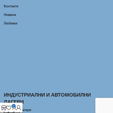
Контакти
Новини
Любими
ИНДУСТРИАЛНИ И АВТОМОБИЛНИ
ЛАГЕРИ
0
Сачмени лагери
агазин
Любими
Количка
Профил