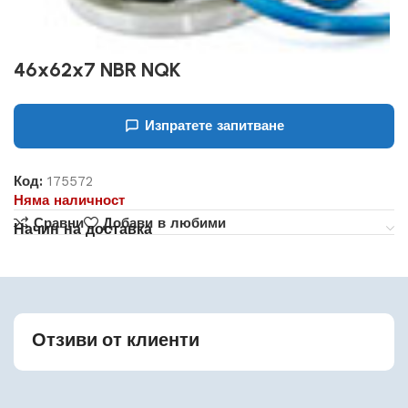
46x62x7 NBR NQK
Изпратете запитване
Код:
175572
Няма наличност
Сравни
Добави в любими
Начин на доставка
Отзиви от клиенти