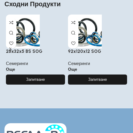
Сходни Продукти
25x32x5 BS SOG
92x120x12 SOG
5
Семеринги
Семеринги
С
Още
Още
Запитване
Запитване