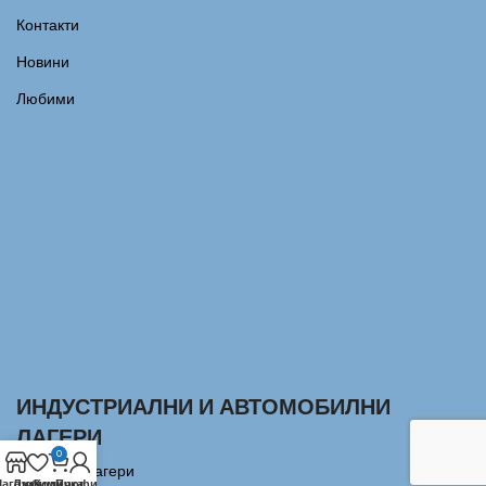
Контакти
Новини
Любими
ИНДУСТРИАЛНИ И АВТОМОБИЛНИ
ЛАГЕРИ
0
Сачмени лагери
агазин
Любими
Количка
Профил