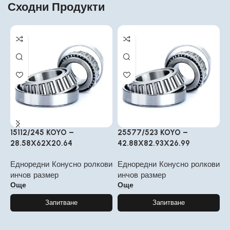
Сходни Продукти
15112/245 KOYO –
25577/523 KOYO –
4
28.58X62X20.64
42.88X82.93X26.99
3
Едноредни Конусно ролкови
Едноредни Конусно ролкови
Е
инчов размер
инчов размер
и
Още
Още
Запитване
Запитване