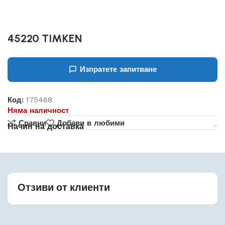
45220 TIMKEN
Изпратете запитване
Код:
175468
Няма наличност
Сравни
Добави в любими
Начин на доставка
Отзиви от клиенти