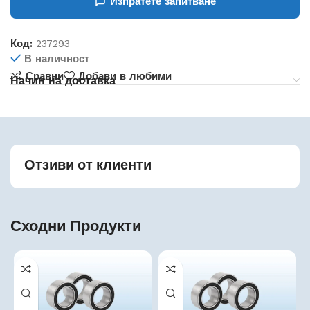
Изпратете запитване
Код:
237293
В наличност
Сравни
Добави в любими
Начин на доставка
Отзиви от клиенти
Сходни Продукти