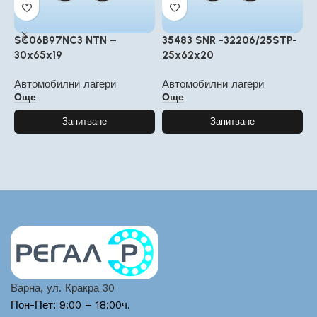
SC06B97NC3 NTN –
35483 SNR -32206/25STP-
4
30x65x19
25x62x20
3
Автомобилни лагери
Автомобилни лагери
А
Още
Още
Запитване
Запитване
Варна, ул. Кракра 30
Пон-Пет: 9:00 – 18:00ч.