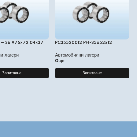
R – 36.976×72.04×37
PC35520012 PFI-35x52x12
и лагери
Автомобилни лагери
Още
Запитване
Запитване