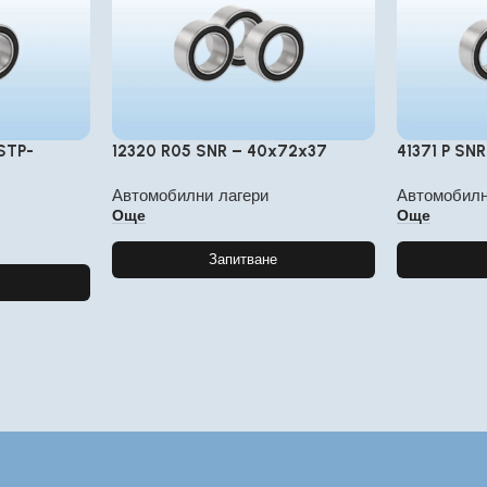
STP-
12320 R05 SNR – 40x72x37
41371 P SN
Автомобилни лагери
Автомобилн
Още
Още
Запитване