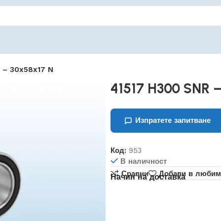
 – 30x58x17 N
41517 H300 SNR 
Изпратете запитване
Код:
953
В наличност
Сравни
Добави в любим
Начин на доставка