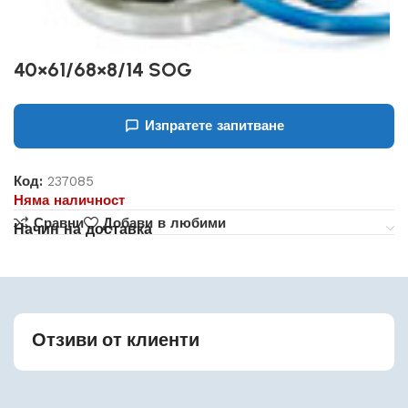
40×61/68×8/14 SOG
Изпратете запитване
Код:
237085
Няма наличност
Сравни
Добави в любими
Начин на доставка
Отзиви от клиенти