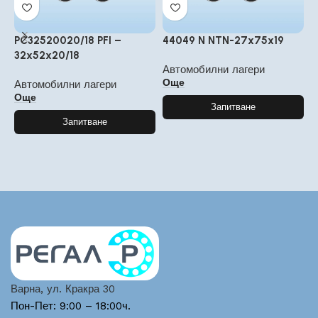
PC32520020/18 PFI –
44049 N NTN-27x75x19
S
32x52x20/18
8
Автомобилни лагери
Още
Автомобилни лагери
А
Още
Запитване
Запитване
Варна, ул. Кракра 30
Пон-Пет: 9:00 – 18:00ч.