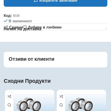
Изпратете запитване
Код:
908
В наличност
Сравни
Добави в любими
Начин на доставка
Отзиви от клиенти
Сходни Продукти