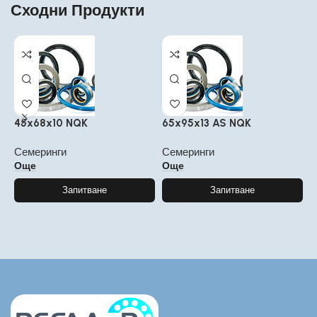
Сходни Продукти
45x68x10 NQK
65x95x13 AS NQK
4
Семеринги
Семеринги
С
Още
Още
Запитване
Запитване