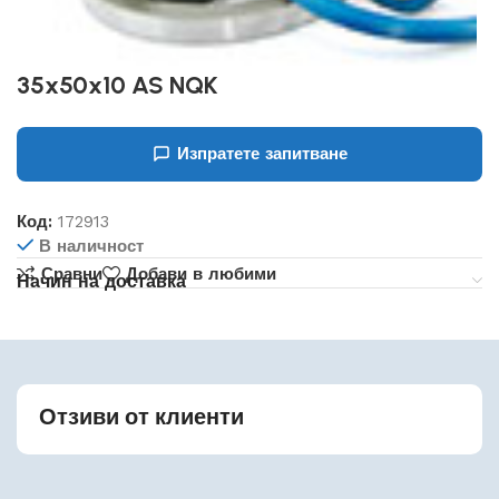
35x50x10 AS NQK
Изпратете запитване
Код:
172913
В наличност
Сравни
Добави в любими
Начин на доставка
Отзиви от клиенти