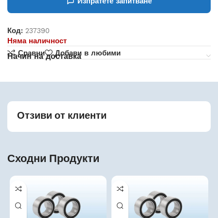
Изпратете запитване
Код:
237390
Няма наличност
Сравни
Добави в любими
Начин на доставка
Отзиви от клиенти
Сходни Продукти