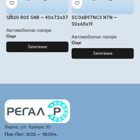
12320 R05 SNR – 40x72x37
SC06B97NC3 NTN –
4
30x65x19
2
Автомобилни лагери
Още
Автомобилни лагери
А
Още
Запитване
Запитване
Варна, ул. Кракра 30
Пон-Пет: 9:00 – 18:00ч.