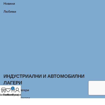
Новини
Любими
ИНДУСТРИАЛНИ И АВТОМОБИЛНИ
ЛАГЕРИ
0
Сачмени лагери
агазин
Любими
Количка
Профил
Аксиални Лагери