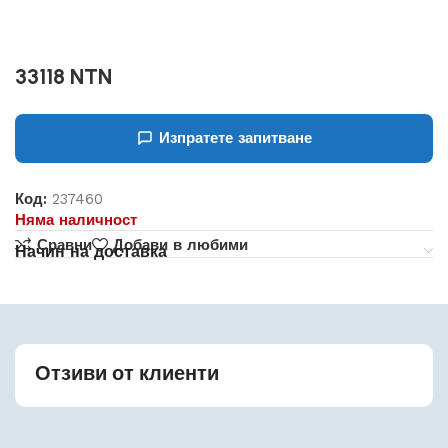
33118 NTN
Изпратете запитване
Код:
237460
Няма наличност
Сравни
Добави в любими
Начин на доставка
Отзиви от клиенти