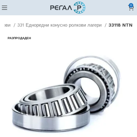
0
лкови
331 Едноредни конусно ролкови лагери
33118 NTN
РАЗПРОДАДЕН