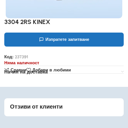
3304 2RS KINEX
Изпратете запитване
Код:
237391
Няма наличност
Сравни
Добави в любими
Начин на доставка
Отзиви от клиенти