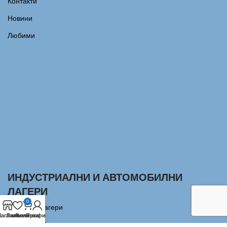
Контакти
Новини
Любими
ИНДУСТРИАЛНИ И АВТОМОБИЛНИ
ЛАГЕРИ
0
Сачмени лагери
агазин
Любими
Количка
Профил
Аксиални Лагери