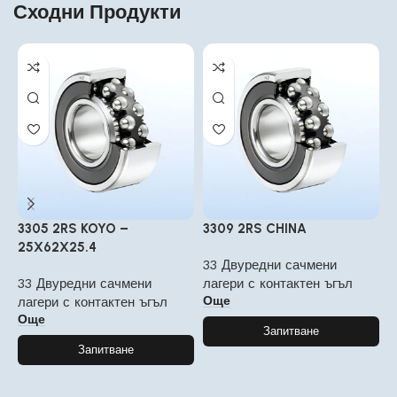
Сходни Продукти
3305 2RS KOYO –
3309 2RS CHINA
3
25X62X25.4
33 Двуредни сачмени
3
33 Двуредни сачмени
лагери с контактен ъгъл
л
Още
лагери с контактен ъгъл
Още
Запитване
Запитване