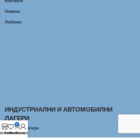
Контакти
Новини
Любими
ИНДУСТРИАЛНИ И АВТОМОБИЛНИ
ЛАГЕРИ
0
Сачмени лагери
агазин
Любими
Количка
Профил
Аксиални Лагери