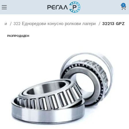
0
кови
322 Едноредови конусно ролкови лагери
32213 GPZ
РАЗПРОДАДЕН