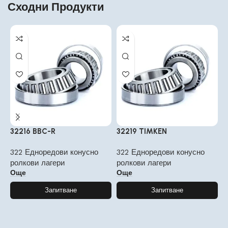
Сходни Продукти
32216 BBC-R
32219 TIMKEN
3
322 Едноредови конусно
322 Едноредови конусно
3
ролкови лагери
ролкови лагери
р
Още
Още
Запитване
Запитване