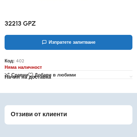
32213 GPZ
Изпратете запитване
Код:
402
Няма наличност
Сравни
Добави в любими
Начин на доставка
Отзиви от клиенти