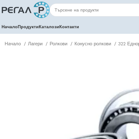
Начало
Продукти
Каталози
Контакти
Начало
Лагери
Ролкови
Конусно ролкови
322 Едно