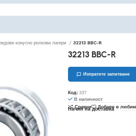
редови конусно ролкови лагери
32213 BBC-R
32213 BBC-R
Изпратете запитване
Код:
337
В наличност
Сравни
Добави в любим
Начин на доставка