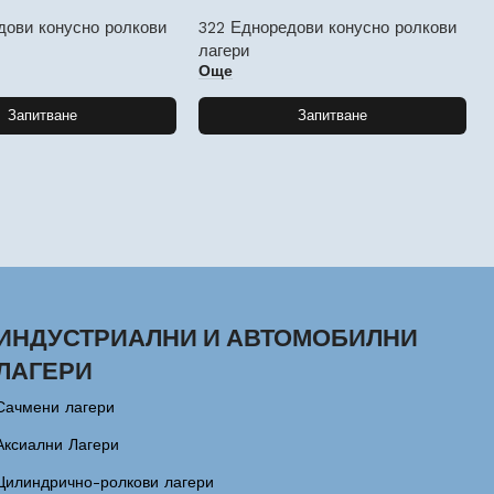
дови конусно ролкови
322 Едноредови конусно ролкови
лагери
Още
Запитване
Запитване
ИНДУСТРИАЛНИ И АВТОМОБИЛНИ
ЛАГЕРИ
Сачмени лагери
Аксиални Лагери
Цилиндрично-ролкови лагери