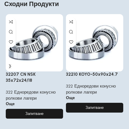
Сходни Продукти
32207 CN NSK
32210 KOYO-50x90x24.7
3
35x72x24/18
322 Едноредови конусно
3
322 Едноредови конусно
ролкови лагери
р
Още
ролкови лагери
Още
Запитване
Запитване