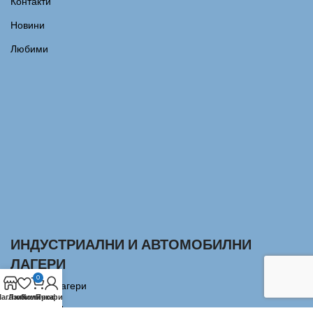
Контакти
Новини
Любими
ИНДУСТРИАЛНИ И АВТОМОБИЛНИ
ЛАГЕРИ
0
Сачмени лагери
агазин
Любими
Количка
Профил
Аксиални Лагери