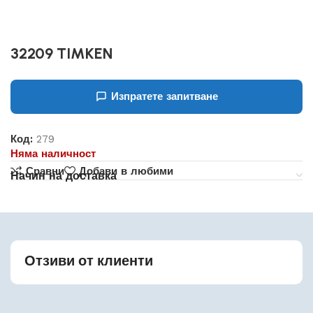
32209 TIMKEN
Изпратете запитване
Код:
279
Няма наличност
Сравни
Добави в любими
Начин на доставка
Отзиви от клиенти