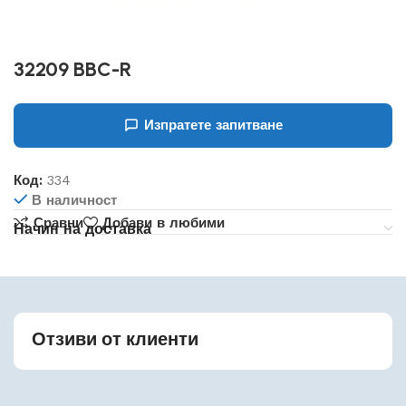
32209 BBC-R
Изпратете запитване
Код:
334
В наличност
Сравни
Добави в любими
Начин на доставка
Отзиви от клиенти