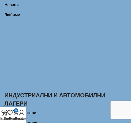
Новини
Любими
ИНДУСТРИАЛНИ И АВТОМОБИЛНИ
ЛАГЕРИ
0
Сачмени лагери
агазин
Любими
Количка
Профил
Аксиални Лагери