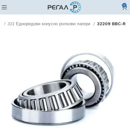
0
и
322 Едноредови конусно ролкови лагери
32209 BBC-R