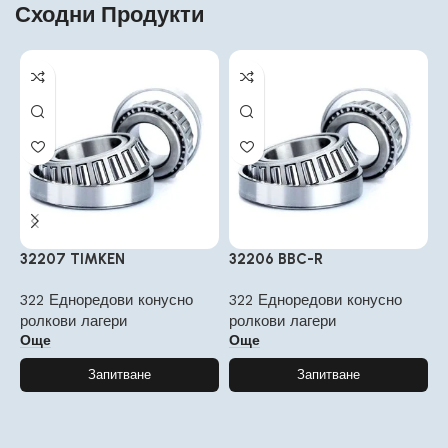
Сходни Продукти
32207 TIMKEN
32206 BBC-R
3
322 Едноредови конусно
322 Едноредови конусно
3
ролкови лагери
ролкови лагери
р
Още
Още
Запитване
Запитване