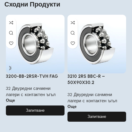
Сходни Продукти
3200-BB-2RSR-TVH FAG
3210 2RS BBC-R –
3
50X90X30.2
32 Двуредни сачмени
3
лагери с контактен ъгъл
32 Двуредни сачмени
л
Още
лагери с контактен ъгъл
Още
Запитване
Запитване