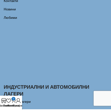
Контакти
Новини
Любими
ИНДУСТРИАЛНИ И АВТОМОБИЛНИ
ЛАГЕРИ
0
Сачмени лагери
агазин
Любими
Количка
Профил
Аксиални Лагери