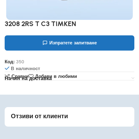
3208 2RS T C3 TIMKEN
Изпратете запитване
Код:
350
В наличност
Сравни
Добави в любими
Начин на доставка
Отзиви от клиенти