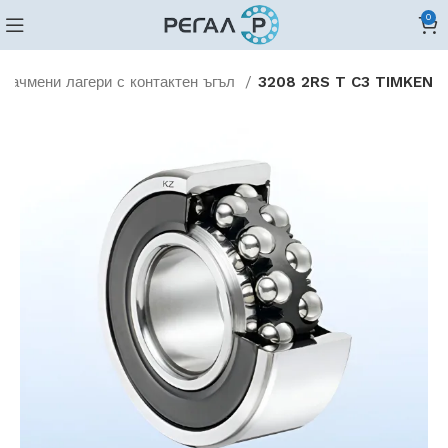
0
 сачмени лагери с контактен ъгъл
3208 2RS T C3 TIMKEN