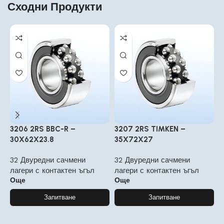
Сходни Продукти
3206 2RS BBC-R –
3207 2RS TIMKEN –
3
30X62X23.8
35X72X27
3
32 Двуредни сачмени
32 Двуредни сачмени
л
лагери с контактен ъгъл
лагери с контактен ъгъл
Още
Още
Запитване
Запитване