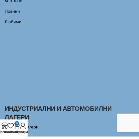
Контакти
Новини
Любими
ИНДУСТРИАЛНИ И АВТОМОБИЛНИ
ЛАГЕРИ
0
Сачмени лагери
агазин
Любими
Количка
Профил
Аксиални Лагери