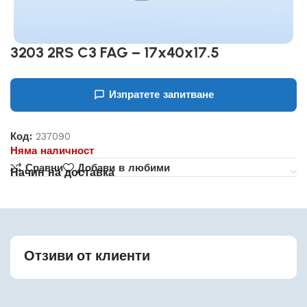
3203 2RS C3 FAG – 17x40x17.5
Изпратете запитване
Код:
237090
Няма наличност
Сравни
Добави в любими
Начин на доставка
Отзиви от клиенти