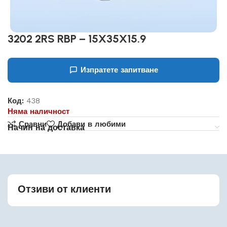
3202 2RS RBP – 15X35X15.9
Изпратете запитване
Код:
438
Няма наличност
Сравни
Добави в любими
Начин на доставка
Отзиви от клиенти