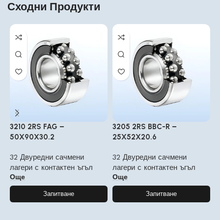
Сходни Продукти
3210 2RS FAG –
3205 2RS BBC-R –
3
50X90X30.2
25X52X20.6
3
32 Двуредни сачмени
32 Двуредни сачмени
3
лагери с контактен ъгъл
лагери с контактен ъгъл
л
Още
Още
Запитване
Запитване