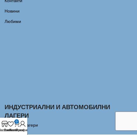
Контакти
Новини
Любими
ИНДУСТРИАЛНИ И АВТОМОБИЛНИ
ЛАГЕРИ
0
Сачмени лагери
агазин
Любими
Количка
Профил
Аксиални Лагери