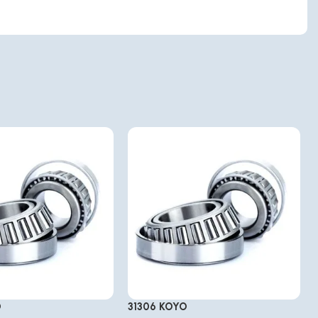
O
31306 KOYO