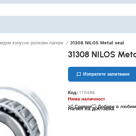
редни конусно ролкови лагери
31308 NILOS Metal seal
31308 NILOS Meta
Изпратете запитване
Код:
175486
Няма наличност
Сравни
Добави в любим
Начин на доставка