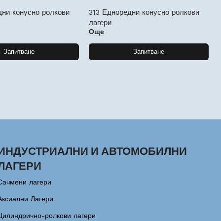
дни конусно ролкови
313 Едноредни конусно ролкови
лагери
Още
Запитване
Запитване
ИНДУСТРИАЛНИ И АВТОМОБИЛНИ
ЛАГЕРИ
Сачмени лагери
Аксиални Лагери
Цилиндрично-ролкови лагери