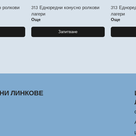
о ролкови
313 Едноредни конусно ролкови
313 Едноре
лагери
лагери
Още
Още
Запитване
НИ ЛИНКОВЕ