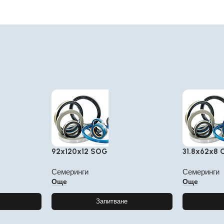
92x120x12 SOG
31.8x62x8
Семеринги
Семеринги
Още
Още
Запитване