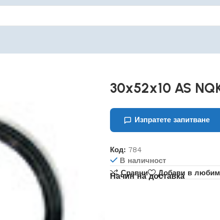
30x52x10 AS NQ
Изпратете запитване
Код:
784
В наличност
Сравни
Добави в любим
Начин на доставка