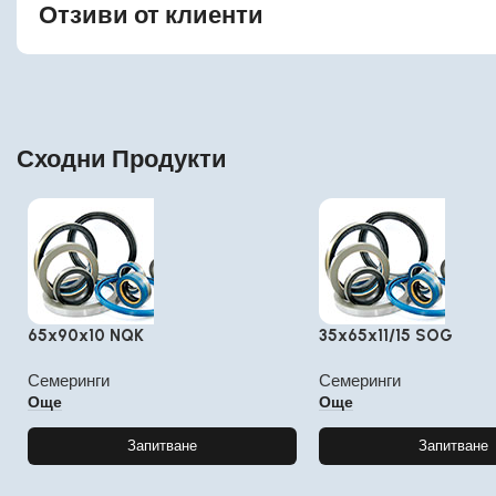
Отзиви от клиенти
Сходни Продукти
65x90x10 NQK
35x65x11/15 SOG
Семеринги
Семеринги
Още
Още
Запитване
Запитване