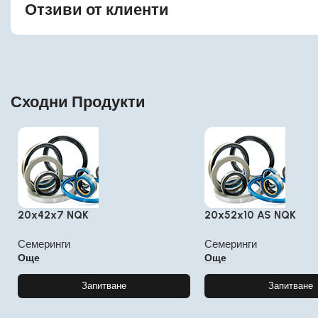
Отзиви от клиенти
Сходни Продукти
20x42x7 NQK
20x52x10 AS NQK
Семеринги
Семеринги
Още
Още
Запитване
Запитване