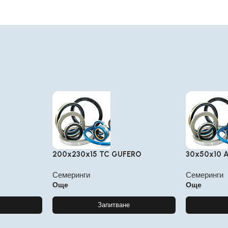
200x230x15 TC GUFERO
30x50x10 
Семеринги
Семеринги
Още
Още
Запитване