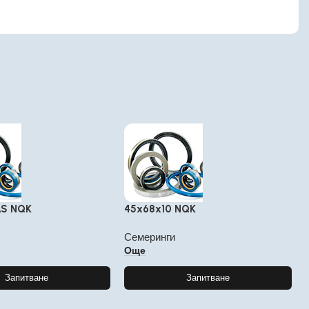
AS NQK
45x68x10 NQK
Семеринги
Още
Запитване
Запитване