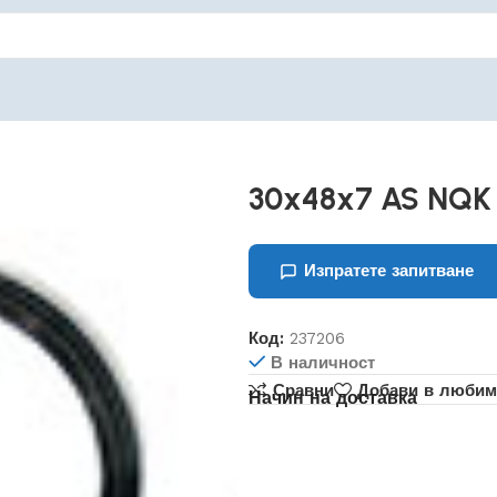
30x48x7 AS NQK
Изпратете запитване
Код:
237206
В наличност
Сравни
Добави в любим
Начин на доставка