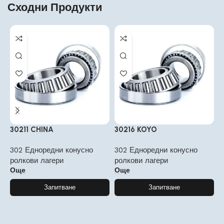
Сходни Продукти
30211 CHINA
30216 KOYO
3
302 Едноредни конусно
302 Едноредни конусно
3
ролкови лагери
ролкови лагери
р
Още
Още
Запитване
Запитване