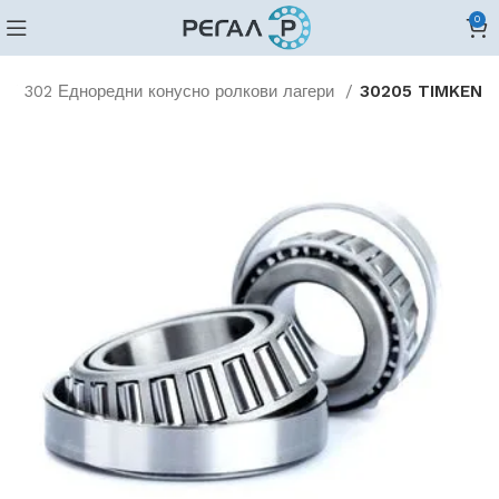
0
и
302 Едноредни конусно ролкови лагери
30205 TIMKEN