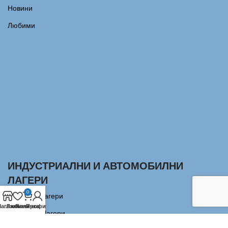
Новини
Любими
ИНДУСТРИАЛНИ И АВТОМОБИЛНИ
ЛАГЕРИ
0
Сачмени лагери
агазин
Любими
Количка
Профил
Аксиални Лагери