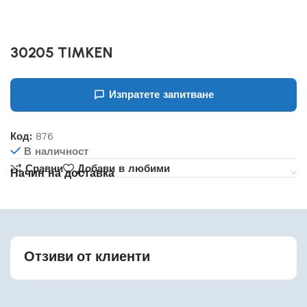
30205 TIMKEN
Изпратете запитване
Код:
876
В наличност
Сравни
Добави в любими
Начин на доставка
Отзиви от клиенти