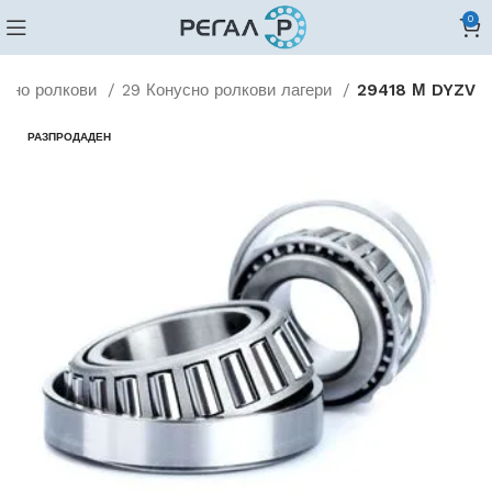
0
усно ролкови
29 Конусно ролкови лагери
29418 М DYZV
РАЗПРОДАДЕН