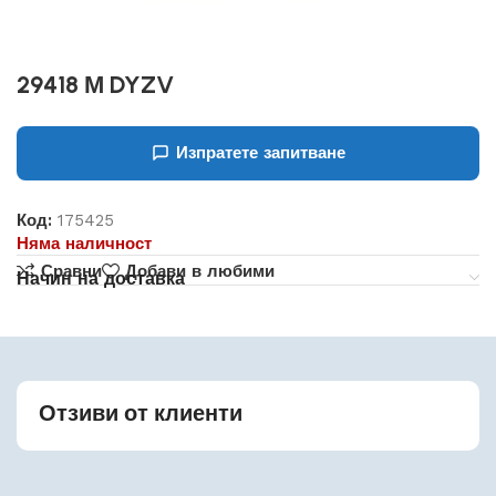
29418 М DYZV
Изпратете запитване
Код:
175425
Няма наличност
Сравни
Добави в любими
Начин на доставка
Отзиви от клиенти