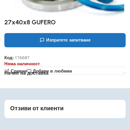
27x40x8 GUFERO
Изпратете запитване
Код:
176687
Няма наличност
Сравни
Добави в любими
Начин на доставка
Отзиви от клиенти