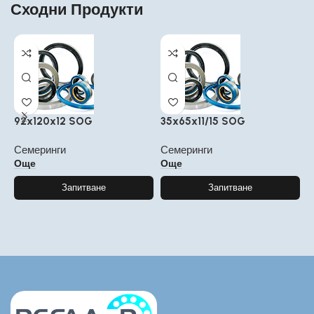
Сходни Продукти
92x120x12 SOG
35x65x11/15 SOG
2
Семеринги
Семеринги
С
Още
Още
Запитване
Запитване