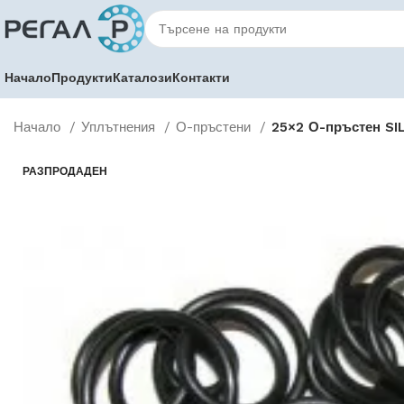
Начало
Продукти
Каталози
Контакти
Начало
Уплътнения
О-пръстени
25×2 О-пръстен SI
РАЗПРОДАДЕН