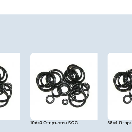
106×3 О-пръстен SOG
38×4 О-пр