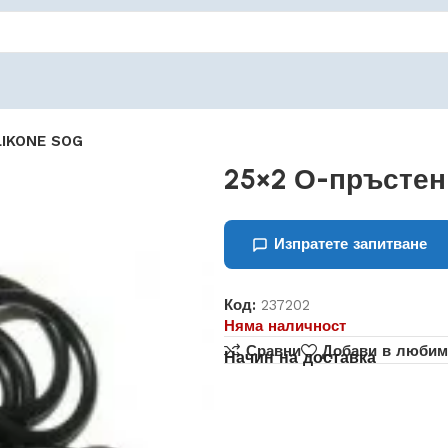
LIKONE SOG
25×2 О-пръстен
Изпратете запитване
Код:
237202
Няма наличност
Сравни
Добави в любим
Начин на доставка