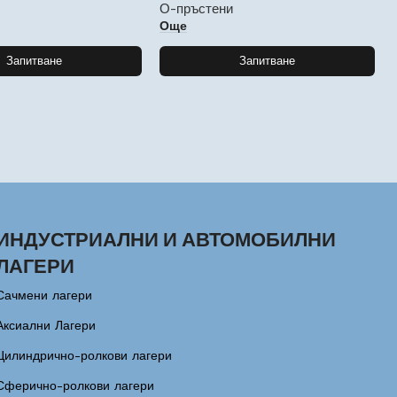
и
О-пръстени
Още
Запитване
Запитване
ИНДУСТРИАЛНИ И АВТОМОБИЛНИ
ЛАГЕРИ
Сачмени лагери
Аксиални Лагери
Цилиндрично-ролкови лагери
Сферично-ролкови лагери