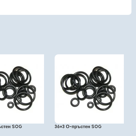
ъстен SOG
36×3 О-пръстен SOG