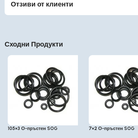
Отзиви от клиенти
Сходни Продукти
105×3 О-пръстен SOG
7×2 О-пръстен SOG