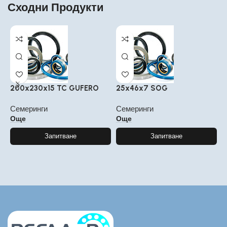
Сходни Продукти
200x230x15 TC GUFERO
25x46x7 SOG
6
Семеринги
Семеринги
С
Още
Още
Запитване
Запитване