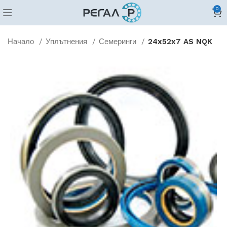
0
Начало
Уплътнения
Семеринги
24x52x7 AS NQK