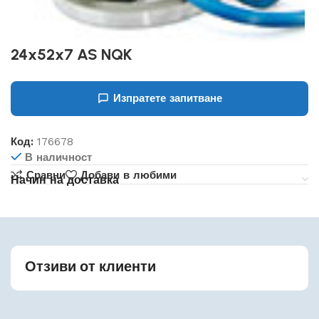
24x52x7 AS NQK
Изпратете запитване
Код:
176678
В наличност
Сравни
Добави в любими
Начин на доставка
Отзиви от клиенти